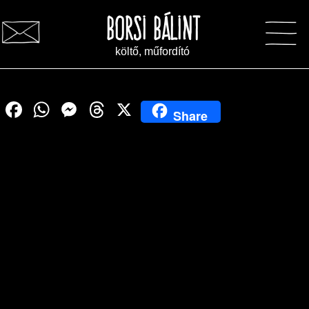
Borsi Bálint
költő, műfordító
Az Év Ódaköltője (II. helyezett)
Facebook
WhatsApp
Messenger
Threads
X
Share